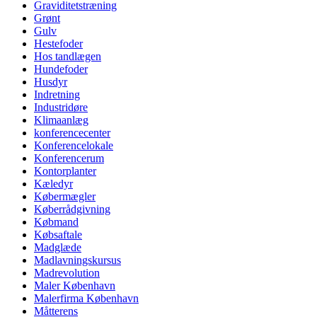
Graviditetstræning
Grønt
Gulv
Hestefoder
Hos tandlægen
Hundefoder
Husdyr
Indretning
Industridøre
Klimaanlæg
konferencecenter
Konferencelokale
Konferencerum
Kontorplanter
Kæledyr
Købermægler
Køberrådgivning
Købmand
Købsaftale
Madglæde
Madlavningskursus
Madrevolution
Maler København
Malerfirma København
Måtterens