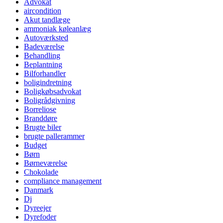
Advokat
aircondition
Akut tandlæge
ammoniak køleanlæg
Autoværksted
Badeværelse
Behandling
Beplantning
Bilforhandler
boligindretning
Boligkøbsadvokat
Boligrådgivning
Borreliose
Branddøre
Brugte biler
brugte pallerammer
Budget
Børn
Børneværelse
Chokolade
compliance management
Danmark
Dj
Dyreejer
Dyrefoder