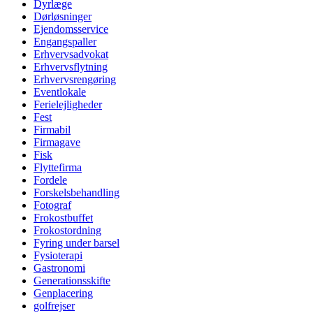
Dyrlæge
Dørløsninger
Ejendomsservice
Engangspaller
Erhvervsadvokat
Erhvervsflytning
Erhvervsrengøring
Eventlokale
Ferielejligheder
Fest
Firmabil
Firmagave
Fisk
Flyttefirma
Fordele
Forskelsbehandling
Fotograf
Frokostbuffet
Frokostordning
Fyring under barsel
Fysioterapi
Gastronomi
Generationsskifte
Genplacering
golfrejser