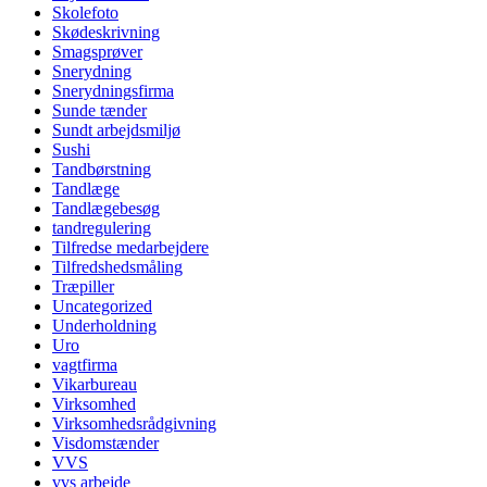
Skolefoto
Skødeskrivning
Smagsprøver
Snerydning
Snerydningsfirma
Sunde tænder
Sundt arbejdsmiljø
Sushi
Tandbørstning
Tandlæge
Tandlægebesøg
tandregulering
Tilfredse medarbejdere
Tilfredshedsmåling
Træpiller
Uncategorized
Underholdning
Uro
vagtfirma
Vikarbureau
Virksomhed
Virksomhedsrådgivning
Visdomstænder
VVS
vvs arbejde