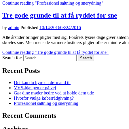
Continue reading
"Professionel saltning og snerydning"
Tre gode grunde til at få ryddet for sne
by
admin
Published
10/14/2016
08/24/2016
Alle årstider bringer pligter med sig. Forårets lysere dage giver anl
skovles sne. Men mens de varmere årstiders pligter ofte er mindre ak
Continue reading
"Tre gode grunde til at få ryddet for sne"
Search for:
Recent Posts
Det kan du hyre en dørmand til
VVS-hjælpen er på vej
Gør dine møder bedre ved at holde dem ude
Hvorfor vælge køberrådgivning?
Professionel saltning og snerydning
Recent Comments