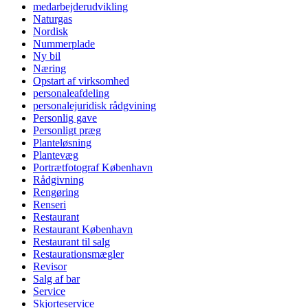
medarbejderudvikling
Naturgas
Nordisk
Nummerplade
Ny bil
Næring
Opstart af virksomhed
personaleafdeling
personalejuridisk rådgvining
Personlig gave
Personligt præg
Planteløsning
Plantevæg
Portrætfotograf København
Rådgivning
Rengøring
Renseri
Restaurant
Restaurant København
Restaurant til salg
Restaurationsmægler
Revisor
Salg af bar
Service
Skjorteservice