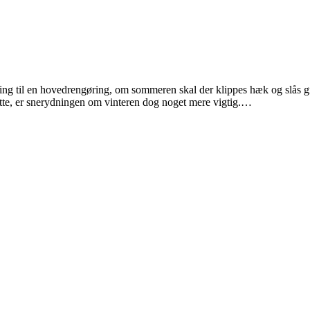
edning til en hovedrengøring, om sommeren skal der klippes hæk og slås g
utte, er snerydningen om vinteren dog noget mere vigtig.…